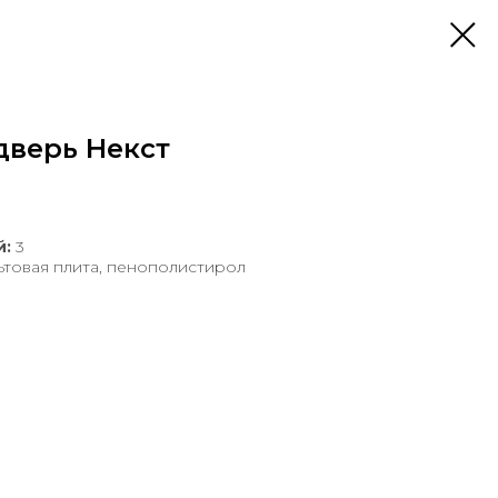
дверь Некст
й:
3
ьтовая плита, пенополистирол